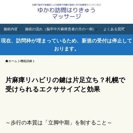
MENU
施術内容
施術の流れ（脳卒中片麻痺患者の方の一例）
よくある質問
現在、訪問枠が埋まっているため、新規の受付は停止して
おります。
ホーム
機能訓練
片麻痺リハビリの鍵は片足立ち？札幌で
受けられるエクササイズと効果
～歩行の本質は「立脚中期」を制すること～