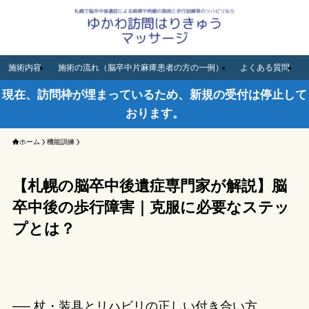
MENU
施術内容
施術の流れ（脳卒中片麻痺患者の方の一例）
よくある質問
現在、訪問枠が埋まっているため、新規の受付は停止して
おります。
ホーム
機能訓練
【札幌の脳卒中後遺症専門家が解説】脳
卒中後の歩行障害｜克服に必要なステッ
プとは？
── 杖・装具とリハビリの正しい付き合い方